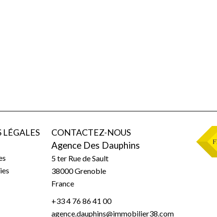
 LÉGALES
CONTACTEZ-NOUS
Agence Des Dauphins
es
5 ter Rue de Sault
ies
38000
Grenoble
France
+33 4 76 86 41 00
agence.dauphins@immobilier38.com