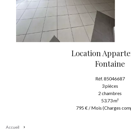
Location Appart
Fontaine
Réf. 85046687
3 pièces
2 chambres
53.73 m²
795 € / Mois (Charges com
Accueil