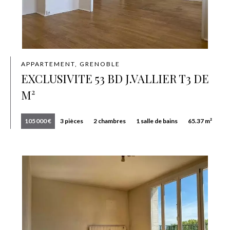
APPARTEMENT, GRENOBLE
EXCLUSIVITE 53 BD J.VALLIER T3 DE
M²
105 000 €
3 pièces
2 chambres
1 salle de bains
65.37 m²