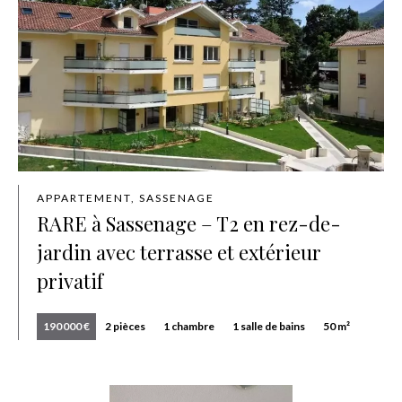
APPARTEMENT, SASSENAGE
RARE à Sassenage – T2 en rez-de-
jardin avec terrasse et extérieur
privatif
190 000 €
2 pièces
1 chambre
1 salle de bains
50 m²