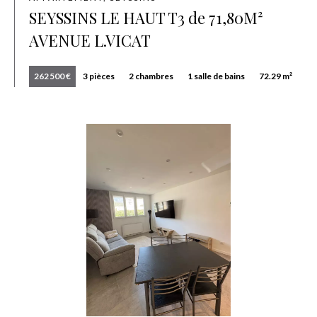
SEYSSINS LE HAUT T3 de 71,80M²
AVENUE L.VICAT
262 500 €
3 pièces
2 chambres
1 salle de bains
72.29 m²