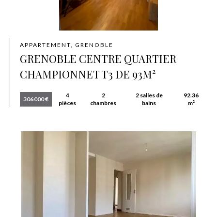
APPARTEMENT, GRENOBLE
GRENOBLE CENTRE QUARTIER
CHAMPIONNET T3 DE 93M²
4
2
2 salles de
92.36
306 000 €
pièces
chambres
bains
m²